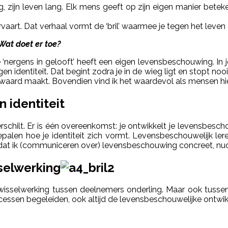
 zijn leven lang. Elk mens geeft op zijn eigen manier beteke
rvaart. Dat verhaal vormt de ‘bril’ waarmee je tegen het leven 
at doet er toe
?
e ‘nergens in gelooft’ heeft een eigen levensbeschouwing. I
en identiteit. Dat begint zodra je in de wieg ligt en stopt noo
e waard maakt. Bovendien vind ik het waardevol als mensen h
 identiteit
hilt. Er is één overeenkomst: je ontwikkelt je levensbeschou
bepalen hoe je identiteit zich vormt. Levensbeschouwelijk ler
is dat ik (communiceren over) levensbeschouwing concreet, nu
selwerking
wisselwerking tussen deelnemers onderling. Maar ook tussen
ssen begeleiden, ook altijd de levensbeschouwelijke ontwikke